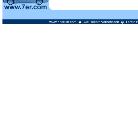
www.7-forum.com � Alle Rechte vorbehalten � Letzte Bea