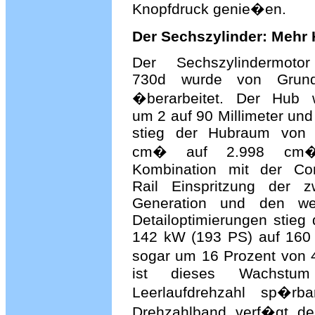
Knopfdruck genie�en.
Der Sechszylinder: Mehr
Der Sechszylindermoto
730d wurde von Grun
�berarbeitet. Der Hub 
um 2 auf 90 Millimeter und
stieg der Hubraum von 
cm� auf 2.998 cm�
Kombination mit der C
Rail Einspritzung der z
Generation und den wei
Detailoptimierungen stieg
142 kW (193 PS) auf 160
sogar um 16 Prozent von
ist dieses Wachstum
Leerlaufdrehzahl sp�r
Drehzahlband verf�gt der