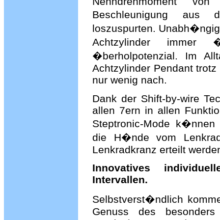
Nenndrehmoment von
Beschleunigung aus
loszuspurten. Unabh�ngig 
Achtzylinder immer 
�berholpotenzial. Im Al
Achtzylinder Pendant trotz
nur wenig nach.
Dank der Shift-by-wire Te
allen 7ern in allen Funkt
Steptronic-Mode k�nnen S
die H�nde vom Lenkra
Lenkradkranz erteilt werde
Innovatives individue
Intervallen.
Selbstverst�ndlich komme
Genuss des besonders k