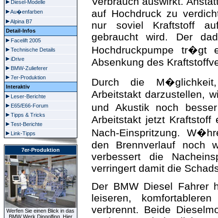
Verbrauch auswirkt. Anst
Diesel-Modelle
auf Hochdruck zu verdich
Au�enfarben
Alpina B7
nur soviel Kraftstoff 
Detail-Infos
gebraucht wird. Der dad
Facelift 2005
Hochdruckpumpe tr�gt en
Technische Details
iDrive
Absenkung des Kraftstoffv
BMW-Zulieferer
7er-Produktion
Durch die M�glichkeit,
Interaktiv
Arbeitstakt darzustellen, w
Leser-Berichte
und Akustik noch besser
E65/E66-Forum
Tipps & Tricks
Arbeitstakt jetzt Kraftstoff
Test-Berichte
Nach-Einspritzung. W�hre
Link-Tipps
den Brennverlauf noch w
7er-Produktion
verbessert die Nacheinsp
verringert damit die Schad
Der BMW Diesel Fahrer ha
leiseren, komfortabler
verbrennt. Beide Dieselmo
Werfen Sie einen Blick in das
BMW Werk Dingolfing. Hier