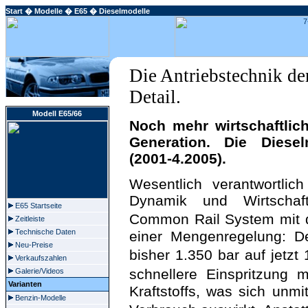
Start
�
Modelle
�
E65
� Dieselmodelle
Die Antriebstechnik de
Detail.
Modell E65/66
Noch mehr wirtschaftlic
Generation. Die Diesel
(2001-4.2005).
Wesentlich verantwortlic
Dynamik und Wirtschaftl
E65 Startseite
Common Rail System mit d
Zeitleiste
Technische Daten
einer Mengenregelung: D
Neu-Preise
bisher 1.350 bar auf jetzt
Verkaufszahlen
schnellere Einspritzung
Galerie/Videos
Varianten
Kraftstoffs, was sich unmi
Benzin-Modelle