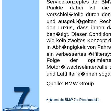
Servicekonzeptes der BMW
Punkte dabei ist die 
Verschlei�teile durch de
und ausgekl�gelten Rech
den Luxus, dass ihnen d
ben�tigt. Dieser Conditio
wie kein zweites Konzept 
in Abh�ngigkeit von Fahr
ein verbessertes �lfilters
Folge der optimier
Motor�lwechselintervalle a
und Luftfilter k�nnen soga
Quelle: BMW Group
�bersicht BMW 7er Dieselmodelle