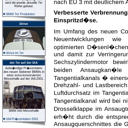
nach EU 3 mit deutlichem 
wird die jeweils aktuelle 7er
Reihe gebaut.
Verbesserte Verbrennun
BMW 7er Produktion
Einspritzd�se.
iDrive
Im Umfang des neuen Co
Neuentwicklungen wie M
optimierten D�senl�cher
und damit zur Verringeru
iDrive im 7er
Sechszylindermotor bewi
der 7er auf der IAA
Aufw�ndige Pr�sentation
beiden Ansaugkan�l
des neuen Siebener BMWs in
einer extra konstruierten
Tangentialkanals � einers
Messehalle auf der IAA 2001.
Drehzahl- und Lastbereich
Luftdurchsatz im Tangenti
Tangentialkanal wird bei n
Drosselklappe im Ansaug
BMW IAA-Messehalle
erh�ht durch die entspr
IAA Pr�sentation 2001
Ansaugquerschnittes die Ge