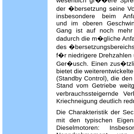
wesentlich gr��ere Spre
der �bersetzung seine Vor
insbesondere beim Anf
und im oberen Geschwind
Gang ist auf noch mehr 
dadurch die m�gliche Anf
des �bersetzungsbereichs
f�r niedrigere Drehzahlen
Ger�usch. Einen zus�tzli
bietet die weiterentwicke
(Standby Control), die den
Stand vom Getriebe weit
verbrauchssteigernde Ve
Kriechneigung deutlich redu
Die Charakteristik der Se
mit den typischen Eige
Dieselmotoren: Insb