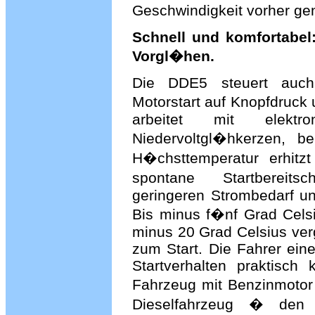
Geschwindigkeit vorher g
Schnell und komfortabel
Vorgl�hen.
Die DDE5 steuert auch
Motorstart auf Knopfdruck
arbeitet mit elektr
Niedervoltgl�hkerzen, b
H�chsttemperatur erhitz
spontane Startbereits
geringeren Strombedarf u
Bis minus f�nf Grad Celsi
minus 20 Grad Celsius ve
zum Start. Die Fahrer ei
Startverhalten praktisc
Fahrzeug mit Benzinmoto
Dieselfahrzeug � den 